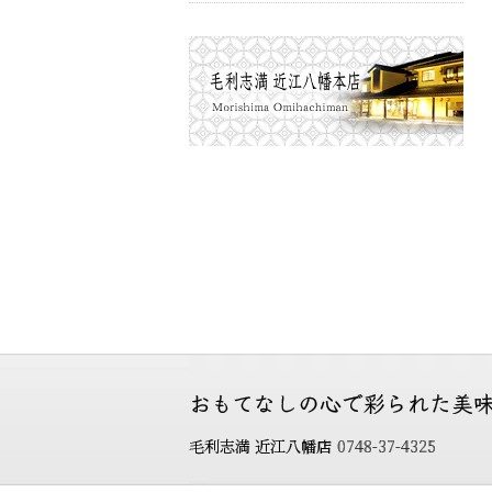
おもてなしの心で彩られた
美
毛利志満 近江八幡店
0748-37-4325