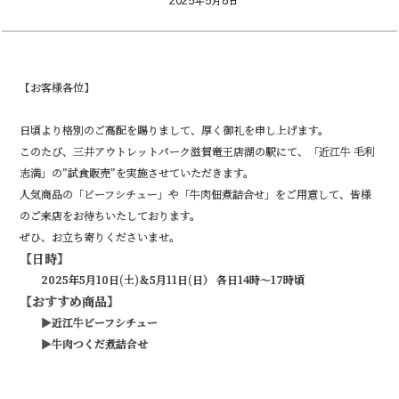
【お客様各位】
日頃より格別のご高配を賜りまして、厚く御礼を申し上げます。
このたび、三井アウトレットパーク滋賀竜王店湖の駅にて、「近江牛 毛利
志満」の”試食販売”を実施させていただきます。
人気商品の「ビーフシチュー」や「牛肉佃煮詰合せ」をご用意して、皆様
のご来店をお待ちいたしております。
ぜひ、お立ち寄りくださいませ。
【日時】
2025年5月10日(土)＆5月11日(日）
各日14時～17時頃
【おすすめ商品】
▶近江牛ビーフシチュー
▶牛肉つくだ煮詰合せ