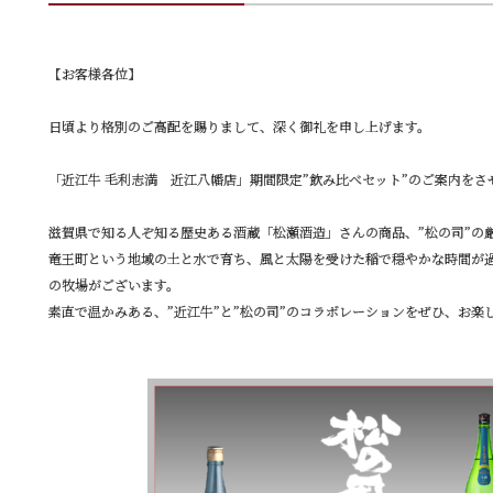
【お客様各位】
日頃より格別のご高配を賜りまして、深く御礼を申し上げます。
「近江牛 毛利志満 近江八幡店」期間限定”飲み比べセット”のご案内をさ
滋賀県で知る人ぞ知る歴史ある酒蔵「松瀬酒造」さんの商品、”松の司”の
竜王町という地域の土と水で育ち、風と太陽を受けた稲で穏やかな時間が過
の牧場がございます。
素直で温かみある、”近江牛”と”松の司”のコラボレーションをぜひ、お楽