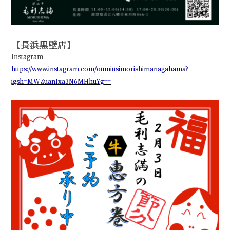
【長浜黒壁店】
Instagram
https://www.instagram.com/oumiusimorishimanagahama?
igsh=MWZuanIxa3N6MHhuYg==