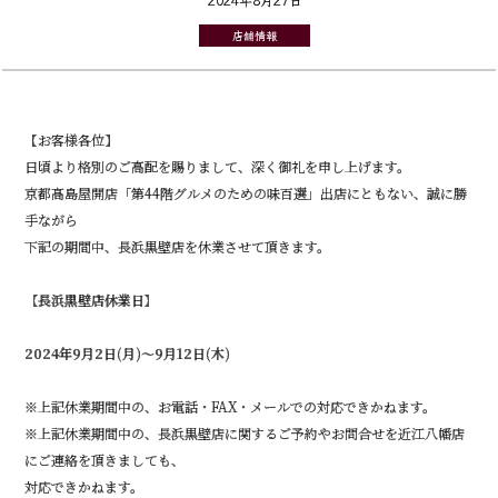
店舗情報
【お客様各位】
日頃より格別のご高配を賜りまして、深く御礼を申し上げます。
京都髙島屋開店「第44階グルメのための味百選」出店にともない、誠に勝
手ながら
下記の期間中、長浜黒壁店を休業させて頂きます。
【長浜黒壁店休業日】
2024年9月2日(月)～9月12日(木)
※上記休業期間中の、お電話・FAX・メールでの対応できかねます。
※上記休業期間中の、長浜黒壁店に関するご予約やお問合せを近江八幡店
にご連絡を頂きましても、
対応できかねます。