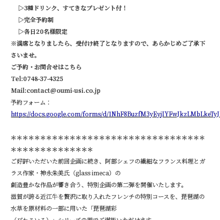
▷3種ドリンク、すてきなプレゼント付！
▷完全予約制
▷各日20名様限定
※満席となりましたら、受付け終了となりますので、あらかじめご了承下
さいませ。
ご予約・お問合せはこちら
Tel:0748-37-4325
Mail:contact@oumi-usi.co.jp
予約フォーム：
https://docs.google.com/forms/d/1NhF8BuzfM3yEyjIYFwJkzLMbLkeTyJ
＊＊＊＊＊＊＊＊＊＊＊＊＊＊＊＊＊＊＊＊＊＊＊＊＊＊＊＊＊＊＊＊＊
＊＊＊＊＊＊＊＊＊＊＊＊＊＊
ご好評いただいた前回企画に続き、阿部シェフの繊細なフランス料理とガ
ラス作家・神永朱美氏（glass imeca）の
創造豊かな作品が響き合う、特別企画の第二弾を開催いたします。
滋賀が誇る近江牛を贅沢に取り入れたフレンチの特別コースを、琵琶湖の
水草を原材料の一部に用いた「琵琶湖彩
（びわこいろ）」シリーズの器でご堪能いただけます。