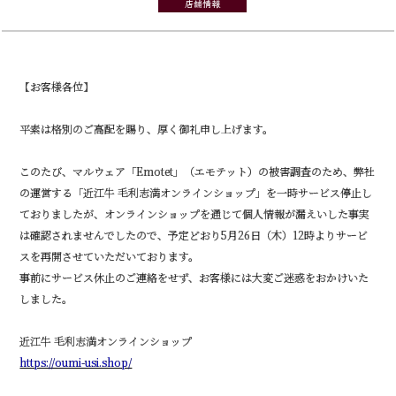
店舗情報
【お客様各位】
平素は格別のご高配を賜り、厚く御礼申し上げます。
このたび、マルウェア「Emotet」（エモテット）の被害調査のため、弊社
の運営する「近江牛 毛利志満オンラインショップ」を一時サービス停止し
ておりましたが、オンラインショップを通じて個人情報が漏えいした事実
は確認されませんでしたので、予定どおり5月26日（木）12時よりサービ
スを再開させていただいております。
事前にサービス休止のご連絡をせず、お客様には大変ご迷惑をおかけいた
しました。
近江牛 毛利志満オンラインショップ
https://oumi-usi.shop/