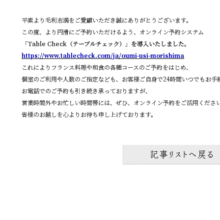
平素より毛利志満をご愛顧いただき誠にありがとうございます。
この度、より円滑にご予約いただけるよう、オンライン予約システム
「Table Check（テーブルチェック）」を導入いたしました。
https://www.tablecheck.com/ja/oumi-usi-morishima
これによりフランス料理や和食の各種コースのご予約をはじめ、
個室のご利用や人数のご指定なども、お客様ご自身で24時間いつでもお手
お電話でのご予約も引き続き承っておりますが、
営業時間外やお忙しい時間帯には、ぜひ、オンライン予約をご活用くださ
皆様のお越しを心よりお待ち申し上げております。