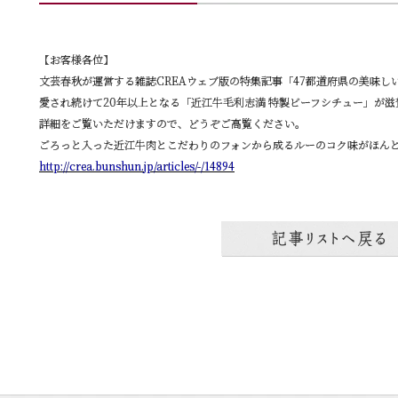
【お客様各位】
文芸春秋が運営する雑誌CREAウェブ版の特集記事「47都道府県の美味
愛され続けて20年以上となる「近江牛毛利志満 特製ビーフシチュー」が
詳細をご覧いただけますので、どうぞご高覧ください。
ごろっと入った近江牛肉とこだわりのフォンから成るルーのコク味がほん
http://crea.bunshun.jp/articles/-/14894