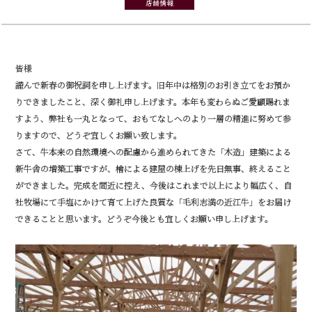
店舗情報
皆様
謹んで新春の御祝詞を申し上げます。旧年中は格別のお引き立てをお預か
りできましたこと、深く御礼申し上げます。本年も変わらぬご愛顧賜れま
すよう、弊社も一丸となって、おもてなしへのより一層の精進に努めて参
りますので、どうぞ宜しくお願い致します。
さて、牛本来の自然環境への配慮から進められてきた「木造」建築による
新牛舎の増築工事ですが、檜による建屋の棟上げを先日無事、終えること
ができました。完成を間近に控え、今後はこれまで以上により幅広く、自
社牧場にて手塩にかけて育て上げた良質な「毛利志満の近江牛」をお届け
できることと思います。どうぞ今後とも宜しくお願い申し上げます。