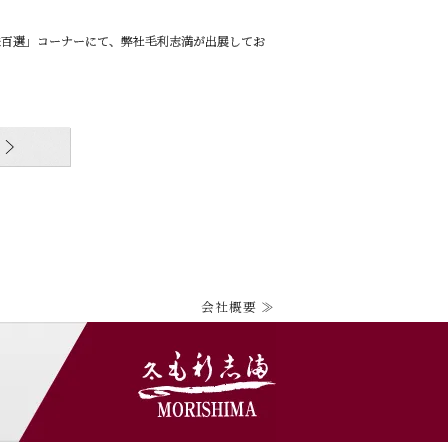
「味百選」コーナーにて、弊社毛利志満が出展してお
会社概要 ≫