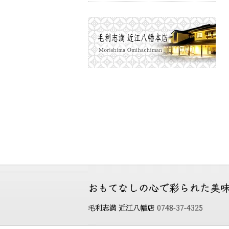
おもてなしの心で彩られた
美
毛利志満 近江八幡店
0748-37-4325