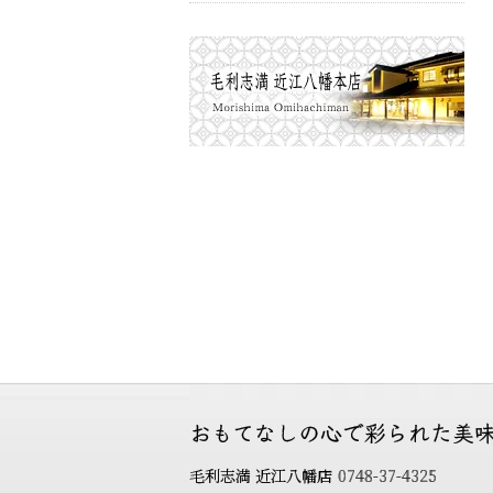
おもてなしの心で彩られた
美
毛利志満 近江八幡店
0748-37-4325